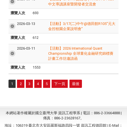
中文導讀講座暨開發者交流會
瀏覽人次
693
2026-03-13
【活動】3/17(二)中午@德田館R105"元大
金控校園企業說明會"
瀏覽人次
612
2026-03-11
【活動】2026 International Quant
Championship 全球量化金融研究錦標賽
計畫工作坊邀請函
瀏覽人次
1553
1
2
3
4
5
下一頁
最後
本網站著作權屬於國立臺灣大學 資訊工程學系 | 電話：886-2-33664888 |
傳真：886-2-23628167。
地址：106319 臺北市大安區羅斯福路四段一號 資訊工程德田館 | E-Mail：