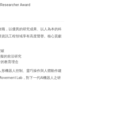
 Researcher Award
教職，以優異的研究成果、以人為本的科
際資訊工程領域享有高度聲譽。核心貢獻
突破
模擬的前沿研究
者的教育理念
人形機器人控制、靈巧操作與人體動作建
vement Lab，對下一代AI機器人之研