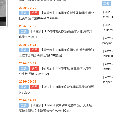
重要
2026-07-20
【2026-0
重要
熱門
【大學部】115學年度新生及轉學生學分
Universi
抵免申請作業(8/6~8/19中午)
【2026-0
2026-07-09
Califor
重要
【研究所】
115
學年度研究所新生學分抵免申請
View Sy
作業
(8/6-8/17)
【2026-0
Marylan
2026-06-24
重要
熱門
【學士班】115學年度國立臺灣大學資訊
【2026-0
工程學系轉系考試公告(7/8更新)
Univers
Redefin
2026-06-09
【2026-0
重要
熱門
【研究所】
114
學年度 國立臺灣大學研
Gemini 
究生校長獎 (7/8~8/12)
Scaling
【2026-
Generat
2026-06-05
Happens
重要
熱門
【公告】
114
學年度資訊學群畢業典禮照
片及影片
2026-02-23
重要
【研究所】
114-2
研究所跨所選修申請、人工智
慧碩士班論文主題審核收件公告
(3/2
止
)