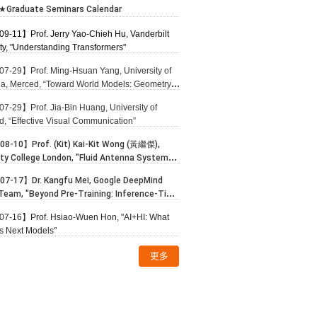
★Graduate Seminars Calendar
9-11】Prof. Jerry Yao-Chieh Hu, Vanderbilt
ty, "Understanding Transformers"
7-29】Prof. Ming-Hsuan Yang, University of
nia, Merced, “Toward World Models: Geometry,
nthesis, and Visual Reasoning”
7-29】Prof. Jia-Bin Huang, University of
d, “Effective Visual Communication”
8-10】Prof. (Kit) Kai-Kit Wong (黃繼傑),
ity College London, "Fluid Antenna System
ing Wireless Communications"
7-17】Dr. Kangfu Mei, Google DeepMind
Team, "Beyond Pre-Training: Inference-Time
 and Efficiency in Foundational Multimodal
07-16】
Prof. Hsiao-Wuen Hon
, "
AI+HI: What
ive Models"
 Next Models
"
更多