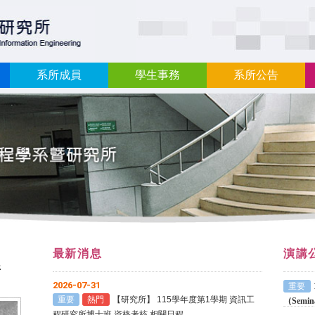
:::
系所成員
學生事務
系所公告
最新消息
演講
所
2026-07-31
重要
重要
熱門
【研究所】
115
學年度第
1
學期 資訊工
（Semin
程研究所博士班 資格考核 相關日程