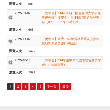
瀏覽人次
681
2026-03-02
【獎學金】114-2學期「國立臺灣大學研究
所優秀僑生獎學金」自即日起開始受理申
請（3月13日下午16時截止）
瀏覽人次
663
2025-11-07
【獎學金】臺大1975級電機系系友捐贈科
技研究創新獎勵(1/9截止)
瀏覽人次
1427
2025-10-13
【獎學金】114年度中華民國電驛協會獎學
金(11/30前逕寄)
瀏覽人次
1093
1
2
3
4
5
下一頁
最後