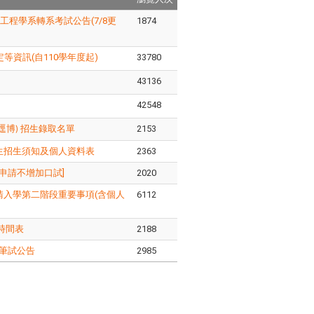
工程學系轉系考試公告(7/8更
1874
資訊(自110學年度起)
33780
43136
42548
逕博
招生錄取名單
2153
)
生招生須知及個人資料表
2363
申請不增加口試]
2020
請入學第二階段重要事項(含個人
6112
時間表
2188
筆試公告
2985