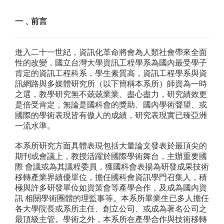
一﹑前言
進入二十一世紀，資訊化革命將會為人類社會帶來全面
性的改變，國立台灣大學資訊工程學系為國內最受學子
肯定的資訊工程科系，學生素質高，資訊工程學系與資
訊網路與多媒體研究所（以下簡稱本系所）師資為一時
之選，教學研究無不兢兢業業、盡心盡力，研究績效更
是倍受肯定，無論是國科會的獎助、國內學術聲望、或
國際的學術表現皆有傲人的成績，研究表現實已臻亞洲
一流水準。
本系所研究方面具體表現包括大量論文發表於最頂尖的
期刊或會議上，教授活躍於國際學術舞台，主辦重要國
際 會議或為其議程委員，獲國科會表揚為研發成果技術
移轉產業界績優單位，擔任國科會資訊學門召集人，積
極與許多研發單位如資策會等產學合作，及成為國內資
訊 相關學術團體的理監事等。本系所畢業生已多人擔任
各大學院長或系所主任、創立公司、或成為著名公司之
最頂級主管。學術之外，本系所在產學合作與技術移轉