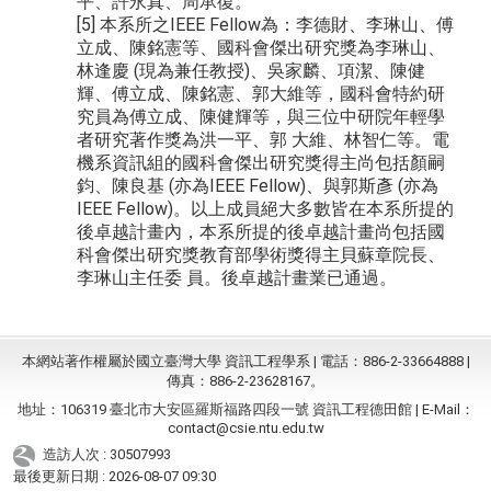
平、許永真、周承復。
[5] 本系所之IEEE Fellow為：李德財、李琳山、傅
立成、陳銘憲等、國科會傑出研究獎為李琳山、
林逢慶 (現為兼任教授)、吳家麟、項潔、陳健
輝、傅立成、陳銘憲、郭大維等，國科會特約研
究員為傅立成、陳健輝等，與三位中研院年輕學
者研究著作獎為洪一平、郭 大維、林智仁等。電
機系資訊組的國科會傑出研究獎得主尚包括顏嗣
鈞、陳良基 (亦為IEEE Fellow)、與郭斯彥 (亦為
IEEE Fellow)。以上成員絕大多數皆在本系所提的
後卓越計畫內，本系所提的後卓越計畫尚包括國
科會傑出研究獎教育部學術獎得主貝蘇章院長、
李琳山主任委 員。後卓越計畫業已通過。
本網站著作權屬於國立臺灣大學 資訊工程學系 | 電話：886-2-33664888 |
傳真：886-2-23628167。
地址：106319 臺北市大安區羅斯福路四段一號 資訊工程德田館 | E-Mail：
contact@csie.ntu.edu.tw
造訪人次 : 30507993
最後更新日期 :
2026-08-07 09:30