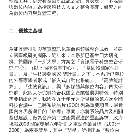
軟體工具，以分析基因所註記之蛋白質表現，『多媒體
與數位內容』為橫跨科技與人文之整合團隊，研究方向
為數位內容與媒體工程。
二﹑優越之基礎
為能具體推動與落實資訊化革命跨領域整合成效，並建
立國際級研究團隊，近年來，本系所已產生四大研究
群。於國家『一所大學』方案之『資訊電子科技整合研
究 中心』（以下簡稱資電中心）、『基因體國家型計
畫』、及『生技製藥國家 型計畫』之下，本系所已與校
內外專家學者形成『嵌入式自動化系統』、『高效能計
算』、『生物資訊』、與『多媒體與數位內容』四大研
究群。此四大研究群符合我國之產業發展與特色，特別
需要指出的是，我國在九十年元月所舉辦的第六次全國
科技會議中，已將系統晶片 (SOC) 列為重要項目，最近
國內各界所矚目的『矽導』專案，亦將系統晶片及相關
基礎建設，做為台灣第二波產業躍進的重點訴求。政府
挑戰2008 國家發展六年計劃之重點產業目標（2003–
2008）為兩兆雙星，其中『雙星』所指即為『數位內