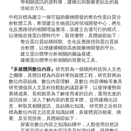
學相關資訊的資料庫，建構出與製藥更貼近的最
佳組合方法。
中程目標為建立一個可協助藥物開發的整合性蛋白質分
析軟體工具，希望建立生物資訊跨領域開發中心，將生
化反應路徑的相關理論釐清，並建立合適可行的模式，
以便能在後蛋白體時代中，取得優勢，具體細節如下：
整合蛋白質結構歸類、生化反應路徑與蛋白質嵌
合軟體，以便建構輔助高效能藥物開發的平台。
建立蛋白體學分析相關的圖論基礎。
建構蛋白體學分析相關的視覺化工具。
『多媒體與數位內容』
研究群為一個橫跨科技與人文色
之團隊，具體目標為內容科學與媒體工程，研究群將由
數位內容組織、數位內容理解、及數位 內容傳輸等兼具
研究價值與人文及科技觀點的議題著手，以發揮優勢與
累積成果。長程願景為了解使用者的目的，運用先進的
資訊技術，深入了解內容的實質本體， 從而建構出語
意，粹取其相關資訊，並結構出知識。 研究群之近程目
標為數位內容之語意及知識結構，多媒體資訊檢索、摘
要、及呈現技術，具體細節如下：
探索在數位內容之知識結構中，人類使用自然語
言所呈現出來的內容語意及知識結構，研發數位