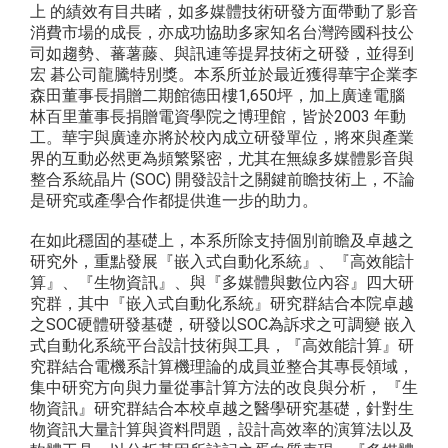
上 的績效有目共睹，如多媒體技術研發方面帶動了影音
消費市場的成長，亦成功協助多家知名台灣跨國科技公
司如趨勢、蕃薯藤、與訊連等提昇技術之研發，並得到
宏 碁公司龍騰特別獎。本系所並於最近獲得華宇企業李
森田董事長捐贈二期館德田樓1,650坪，加上廣達電腦
林百里董事長捐贈電資學院之博理館，皆於2003 年動
工。華宇與廣達亦將於校內成立研發單位，將來與產業
界的互動必然更為頻繁緊密，尤其在無線多媒體影音與
整合系統晶片 (SOC) 開發設計之關鍵前瞻技術上，不論
是研究或產學合作都提供進一步的助力。
在如此穩固的基礎上，本系所除支持個別前瞻及卓越之
研究外，重點發展『嵌入式自動化系統』、『高效能計
算』、『生物資訊』、與『多媒體與數位內容』四大研
究群，其中『嵌入式自動化系統』研究群結合本院卓越
之SOC硬體研發基礎，研發以SOC為訴求之可調變 嵌入
式自動化系統平台設計技術與工具，『高效能計算』研
究群結合電機系計算機理論的成員並整合其專長領域，
集中研究方向與力量從事計算方法的改良與分析， 『生
物資訊』研究群結合本校卓越之醫學研究基礎，針對生
物資訊大量計算與資料問題，設計高效率的演算法以及