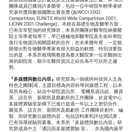
團隊成員已獲得許多榮譽，包括一位中研院年輕學者研
究著作獎與數個國際比賽首獎 (如WCCI 2002
Competition, EUNITE World Wide Competition 2001,
IJCNN 2001 Challenge)。本校在基礎生物及醫學方面，
已有非常堅強的研究陣容，本系所團隊於醫學院林榮耀
院士等學者指導下，早已積極地和醫學院及生命科學院
進行生物資訊相關題材的合作，在未來幾年裡，一定能
開發出對生物醫學專家有很大助益的軟體。特別須要指
出的是，本系所賴飛羆教授為臺大醫院第一位非醫師出
身的副院長，顯示生醫與資訊之結合為不可抗拒之趨
勢。
『多媒體與數位內容』
研究群為一個橫跨科技與人文為
特色之團隊[4]，主題目標為內容科學與媒體工程，以本
系所為核心，結合中研院資訊所、 電機系資訊組、圖資
系、語言所、新聞所及戲劇所的工作團隊，於資電中心
多媒體實驗室架構下已進行超過一年以上之密切合作。
圖資系、語言所、新聞所及戲劇所 工作團隊於創作、編
製、與研究數位媒體內容，包括語料庫和評估測試庫，
已有深厚經驗與素養。本系所『多媒體與數位內容』研
究群成員中之『通訊與多媒體實驗 室』，亦為國內最早