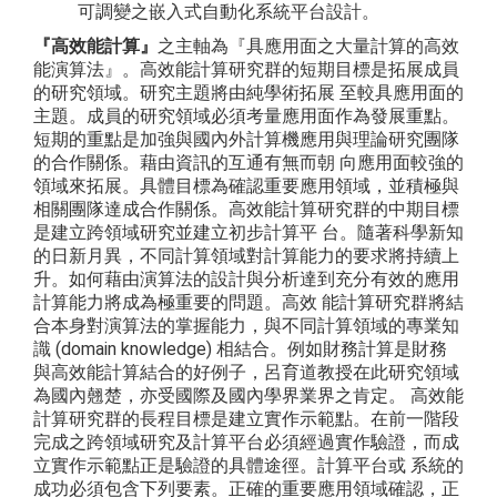
可調變之嵌入式自動化系統平台設計。
『高效能計算』
之主軸為『具應用面之大量計算的高效
能演算法』。高效能計算研究群的短期目標是拓展成員
的研究領域。研究主題將由純學術拓展 至較具應用面的
主題。成員的研究領域必須考量應用面作為發展重點。
短期的重點是加強與國內外計算機應用與理論研究團隊
的合作關係。藉由資訊的互通有無而朝 向應用面較強的
領域來拓展。具體目標為確認重要應用領域，並積極與
相關團隊達成合作關係。高效能計算研究群的中期目標
是建立跨領域研究並建立初步計算平 台。隨著科學新知
的日新月異，不同計算領域對計算能力的要求將持續上
升。如何藉由演算法的設計與分析達到充分有效的應用
計算能力將成為極重要的問題。高效 能計算研究群將結
合本身對演算法的掌握能力，與不同計算領域的專業知
識 (domain knowledge) 相結合。例如財務計算是財務
與高效能計算結合的好例子，呂育道教授在此研究領域
為國內翹楚，亦受國際及國內學界業界之肯定。 高效能
計算研究群的長程目標是建立實作示範點。在前一階段
完成之跨領域研究及計算平台必須經過實作驗證，而成
立實作示範點正是驗證的具體途徑。計算平台或 系統的
成功必須包含下列要素。正確的重要應用領域確認，正