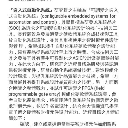
『嵌入式自動化系統』
研究群之主軸為『可調變之嵌入
式自動化系統』(configurable embedded systems for
automation and control)，具體目標為研發以系統晶片
(SOC) 為訴求之可調變自動化系統設計的核心技術與工
具。長程願景為發展適當之硬軟體系統合成技術與工具
於自動化系統設計，並兼具重複使用之智財權元件設計
與管 理，希望據以提升自動化系統硬軟體整合設計能
力，縮短產品從系統設計至上市之時間。合成技術與工
具之發展宜具有產生可客製化之ASIC設計及硬體映射能
力，在此大方向下，研究群之近程目標為研發與確認適
當智財權元件，研發自動化系統關鍵技術，建造模組化
設計環境，與提升系統設計品質能力之技術，希望一方
面發展具有提升系統設計品質能力之技術，另一方面磨
合團隊之整體戰力，並試作可調變之FPGA (field
programmable gate array) 模組化硬軟體系統環境，參
考自動化產業需求，移植即時作業系統於數個選定之微
處理機元件，並試作省電設計，結合台大電機資訊學院
電子所之硬體智財權元件設 計能力。近程目標之具體細
節如下：
確認、建立或掌握適當重要智財權元件如網路系