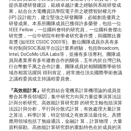
提供基礎研發建設，延續卓越計畫之經驗與系統研發成
果，結合台大電機資訊學院電子所之硬體智財權元件
(IP) 設計能力，建立堅強之研發團隊，必能創造優異之
研發成果。本系所團隊成員已獲得許多榮譽，包括一位
IEEE Fellow，一位國科會特約研究員，一位國科會傑出
研究獎，一位中研院年輕學者研究著作獎，與國際比賽
首獎 (如IEEE CSIDC 2003等)。數位團隊成員亦具有多
年控制與SOC系統平台設計業界經驗，包括Broadcom,
Intel, DoCoMo USA Labs等，並擁有多項專利。團隊成
員與產業界有多年建教合作的關係，五年內於台灣已執
行台幣數千萬之合作計畫。團隊成員於相關國際學術領
域亦相當活躍與 得到肯定，經常擔任頂尖國際學術會議
之議程委員或主持議程委員會。
『高效能計算』
研究群結合電機系計算機理論的成員並
整合其專長領域[2]，集中研究方向與力量從事演算法設
計與分析研究。高效能計算研究群 的研究主軸包括演算
法設計與分析，平行與分散式計算，有效處理大量計算
之算法，科學計算，特定領域之有效算法最佳化。具體
應用領域包括了無線通訊，金融計 算，計算物理，大量
資料探勘。高效能計算研究群的重點特色在於成員的演