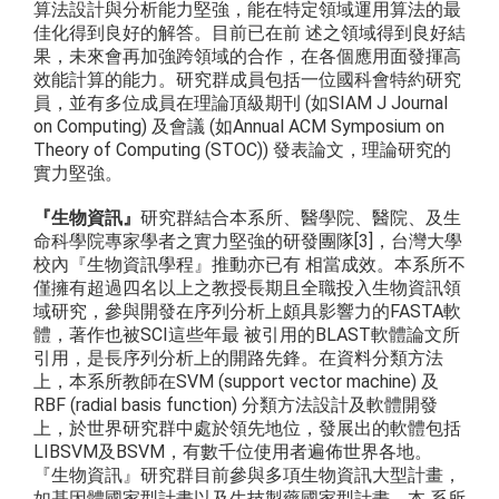
算法設計與分析能力堅強，能在特定領域運用算法的最
佳化得到良好的解答。目前已在前 述之領域得到良好結
果，未來會再加強跨領域的合作，在各個應用面發揮高
效能計算的能力。研究群成員包括一位國科會特約研究
員，並有多位成員在理論頂級期刊 (如SIAM J Journal
on Computing) 及會議 (如Annual ACM Symposium on
Theory of Computing (STOC)) 發表論文，理論研究的
實力堅強。
『生物資訊』
研究群結合本系所、醫學院、醫院、及生
命科學院專家學者之實力堅強的研發團隊[3]，台灣大學
校內『生物資訊學程』推動亦已有 相當成效。本系所不
僅擁有超過四名以上之教授長期且全職投入生物資訊領
域研究，參與開發在序列分析上頗具影響力的FASTA軟
體，著作也被SCI這些年最 被引用的BLAST軟體論文所
引用，是長序列分析上的開路先鋒。在資料分類方法
上，本系所教師在SVM (support vector machine) 及
RBF (radial basis function) 分類方法設計及軟體開發
上，於世界研究群中處於領先地位，發展出的軟體包括
LIBSVM及BSVM，有數千位使用者遍佈世界各地。
『生物資訊』研究群目前參與多項生物資訊大型計畫，
如基因體國家型計畫以及生技製藥國家型計畫。本 系所