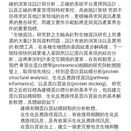
確的演算法設計與分析，正確的系統平台選擇與設計，
以及正確的專案管理與時程掌控。高效能計算研 究群不
但尋求於其他計算領域的合作，更積極尋求與資訊產業
界的整合研究。而建立實作示範點將是與資訊產業界合
作的重要指標。
『生物資訊』研究群之主軸為針對生物資訊研究上所遭
遇的大量計算與資料問題，設計有效的演算法以及實用
的 軟體工具，在各種生物體的基因組逐步解碼後，下一
階段很快的就要進入基因所註記蛋白質表現的綜合分
析，這將牽涉到許多交互關係的運算，在長程願景上，
我們 希望在蛋白體學(proteomics)相關的研究與軟體開
發上，取得領先地位，特別是蛋白質結構分析(protein
structural analysis)、生化反應路徑資訊(pathway
informatics)、以及蛋白質嵌合(protein docking)。 研究
群之近程目標為建構蛋白體分析的基本平台，包括建立
蛋白質結構歸類、生化反應路徑及蛋白質嵌合的基本解
析軟體，具體細節如下：
建構有關蛋白質結構歸類的分析軟體。
在生化反應路徑資訊上，有效搜尋相關的生化反
應路徑訊息，及有效展示生化反應路徑訊息。
在蛋白質嵌合上，建立一個更完整包含生物和醫