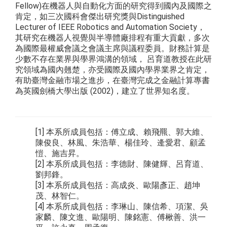
Fellow)在機器人與自動化方面的研究得到國內及國際之
肯定，如三次國科會傑出研究獎與Distinguished
Lecturer of IEEE Robotics and Automation Society，
其研究在機器人視覺與半導體廠排程有重大貢獻，多次
為國際最權威會議之會議主席與議程委員。財務計算是
少數不存在業界與學界鴻溝的領域， 呂育道教授在此研
究領域為國內翹楚，亦受國際及國內學界業界之肯定，
有助臺灣金融市場之進步，在臺灣完成之金融計算專書
為英國劍橋大學出版 (2002)，建立了世界知名度。
[1] 本系所成員包括：傅立成、賴飛羆、郭大維、
陳俊良、林風、朱浩華、楊佳玲、逄愛君、顧孟
愷、施吉昇。
[2] 本系所成員包括：李德財、陳健輝、呂育道、
劉邦鋒。
[3] 本系所成員包括：高成炎、歐陽彥正、趙坤
茂、林智仁。
[4] 本系所成員包括：李琳山、陳信希、項潔、吳
家麟、陳文進、歐陽明、陳銘憲、傅楸善、洪一