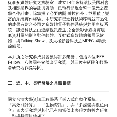
從事多媒體研究之實驗室，成立14年來持續接受國科會
及相關業界的委託與資助，已執行超過台幣一億元之產
學合作計畫，除掌握了必要的關 鍵技術外，並累積了豐
富的系統實作經驗。本研究群已進行技術移轉並商品化
的成果有尉台公司之多媒體電子郵件系統與共用白板系
統，訊連科技之由連續視訊產生 之全景影像虛擬實境、
低資料量的影音郵件軟體、互動式多媒體簡報展示軟
體、與Talking Show，及太極影音科技之MPEG-4場景
編輯器。
本系所之研究群成員曾獲得許多榮譽，包括四位IEEE
Fellow、八位國科會傑出研究獎、與三位中研院年輕學
者研究著作獎等[5]。
三﹑近、中、長程發展之具體目標
國立台灣大學資訊工程學系『嵌入式自動化系統』、
『高效能計算』、『生物資訊』、與『多媒體與數位內
容』四大研究群與其他已有相當傑出表現之教授之研究
主軸與具體目標如下。