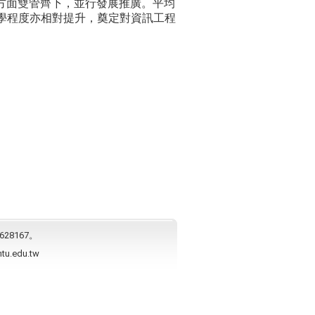
方面雙管齊下，並行發展推廣。平均
但同學程度亦相對提升，奠定對資訊工程
628167。
ntu.edu.tw