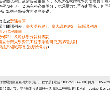
在硬體技術日益需要及重視下，本系所在軟體教學與硬體實作兩
每學期有 7 - 12 為主科必修學分，功課壓力繁重在所難免，
與計算機科學等方面深厚基礎。
教務處
選課專區
歷年開課列表：
臺大課程網1
、
臺大課程網2
、
新版課程網
臺大課程地圖
必修科目及應修學分資料查詢
國立台灣大學資訊工程學系暨研究所課程規劃
資訊系領域專長
(
說明會影片
)
屬於國立臺灣大學 資訊工程學系 | 電話：886-2-33664888 | 傳真：886-2-23
6319 臺北市大安區羅斯福路四段一號 資訊工程德田館 | E-Mail：
contact@csie.