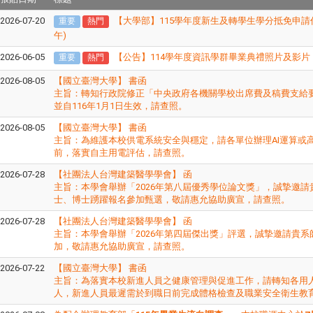
2026-07-20
【大學部】115學年度新生及轉學生學分抵免申請作業(
重要
熱門
午)
2026-06-05
【公告】
114
學年度資訊學群畢業典禮照片及影片
重要
熱門
2026-08-05
【國立臺灣大學】 書函
主旨：​轉知行政院修正「中央政府各機關學校出席費及稿費支給
並自116年1月1日生效，請查照。
2026-08-05
【國立臺灣大學】 書函
主旨：​為維護本校供電系統安全與穩定，請各單位辦理AI運算或
前，落實自主用電評估，請查照。
2026-07-28
【社團法人台灣建築醫學學會】 函
主旨：本學會舉辦「2026年第八屆優秀學位論文獎」，誠摯邀請
士、博士踴躍報名參加甄選，敬請惠允協助廣宣，請查照。
2026-07-28
【社團法人台灣建築醫學學會】 函
主旨：本學會舉辦「2026年第四屆傑出獎」評選，誠摯邀請貴系
加，敬請惠允協助廣宣，請查照。
2026-07-22
【國立臺灣大學】 書函
主旨：​為落實本校新進人員之健康管理與促進工作，請轉知各用
人，新進人員最遲需於到職日前完成體格檢查及職業安全衛生教