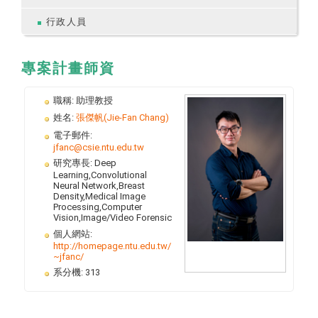
行政人員
專案計畫師資
職稱:
助理教授
姓名:
張傑帆(Jie-Fan Chang)
電子郵件:
jfanc@csie.ntu.edu.tw
研究專長:
Deep
Learning,Convolutional
Neural Network,Breast
Density,Medical Image
Processing,Computer
Vision,Image/Video Forensic
個人網站:
http://homepage.ntu.edu.tw/
~jfanc/
系分機:
313