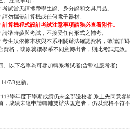
三、注意事項：
*
考試當天請攜帶學生證、身分證和文具用品。
*
請勿攜帶計算機或任何電子器材。
*
計算機程式設計考試注意事項請務必查看附件。
*
請準時參與考試，不接受任何形式之補考。
*
考生須依據本校與本系相關辦法確認資格，敬請詳閱
合資格，或原就讀學系不同意轉出者，則此考試無效
四、以下名單為可參加轉系考試者(含暫准應考者):
114/7/3
更新。
*113
學年度下學期成績仍未全部送校者,系上先同意參
前，成績未達申請轉輔雙辦法規定者，仍以資格不符