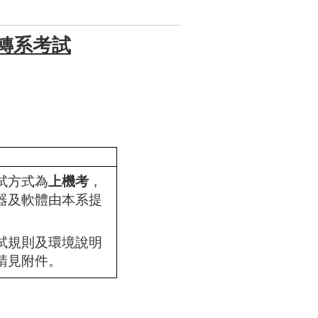
轉系考試
試方式為
上機考
，
器及軟體由本系提
。
試規則及環境說明
請見附件。