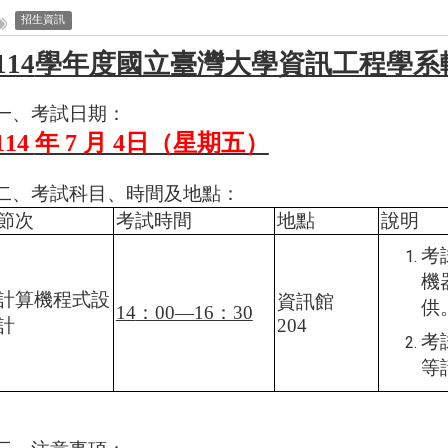
招生資訊
114
學年度國立臺灣大學資訊工程學系
一、考試日期：
114
年 7 月 4日（星期五）
二、考試科目、時間及地點：
節次
考試時間
地點
說明
考
機
計算機程式設
資訊館
供
14
：00—16：30
計
204
考
等