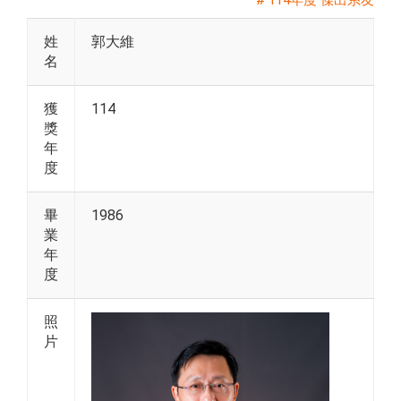
# 114年度 傑出系友
姓
郭大維
名
獲
114
獎
年
度
畢
1986
業
年
度
照
片