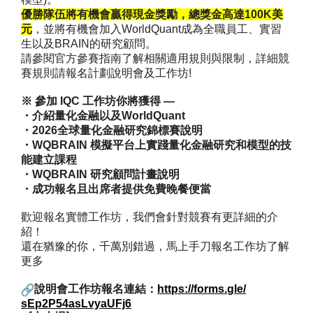
優勝隊伍將有機會贏得現金獎勵，總獎金高達100K美
元
，
並將有機會加入WorldQuant成為全職員工、
實習
生以及BRAIN的研究顧問。
請參閱官方參賽指南了解相關適用規則與限制，
詳細競
賽規則請報名計劃說明會及工作坊!
※ 參加 IQC 工作坊你將獲得 —
・介紹量化金融以及WorldQuant
・2026全球量化金融研究錦標賽說明
・WQBRAIN 模擬平台上實踐量化金融研究和模型的技
能建立課程
・WQBRAIN 研究顧問計畫說明
・成功報名且出席者提供免費晚餐便當
歡迎報名實體工作坊，我們會針對競賽有更詳細的介
紹！
還在猶豫的你，千萬別錯過，馬上手刀報名工作坊了解
更多
說明會工作坊報名連結：
https://forms.gle/
sEp2P54asLvyaUFj6