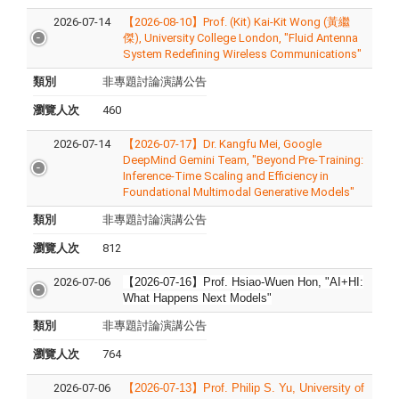
2026-07-14
【2026-08-10】Prof. (Kit) Kai-Kit Wong (黃繼
傑), University College London, "Fluid Antenna
System Redefining Wireless Communications"
類別
非專題討論演講公告
瀏覽人次
460
2026-07-14
【2026-07-17】Dr. Kangfu Mei, Google
DeepMind Gemini Team, "Beyond Pre-Training:
Inference-Time Scaling and Efficiency in
Foundational Multimodal Generative Models"
類別
非專題討論演講公告
瀏覽人次
812
2026-07-06
【2026-07-16】
Prof. Hsiao-Wuen Hon
, "
AI+HI:
What Happens Next Models
"
類別
非專題討論演講公告
瀏覽人次
764
2026-07-06
【2026-07-13】Prof. Philip S. Yu, University of