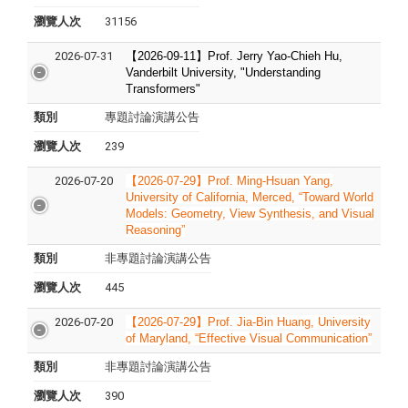
瀏覽人次
31156
2026-07-31
【2026-09-11】Prof. Jerry Yao-Chieh Hu,
Vanderbilt University, "Understanding
Transformers"
類別
專題討論演講公告
瀏覽人次
239
2026-07-20
【2026-07-29】Prof. Ming-Hsuan Yang,
University of California, Merced, “Toward World
Models: Geometry, View Synthesis, and Visual
Reasoning”
類別
非專題討論演講公告
瀏覽人次
445
2026-07-20
【2026-07-29】Prof. Jia-Bin Huang, University
of Maryland, “Effective Visual Communication”
類別
非專題討論演講公告
瀏覽人次
390