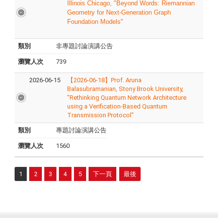
Illinois Chicago, "Beyond Words: Riemannian
Geometry for Next-Generation Graph
Foundation Models"
類別
非專題討論演講公告
瀏覽人次
739
2026-06-15
【2026-06-18】Prof. Aruna
Balasubramanian, Stony Brook University,
"Rethinking Quantum Network Architecture
using a Verification-Based Quantum
Transmission Protocol"
類別
專題討論演講公告
瀏覽人次
1560
1
2
3
4
5
下一頁
最後