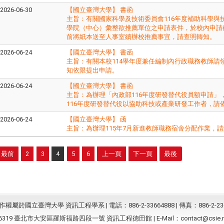
2026-06-30
【國立臺灣大學】 書函
主旨：​有關國家科學及技術委員會116年度補助科學
學院（中心）彙整欲推薦單位之申請表件，於​校內申請截
前將紙本送至人事室續辦校推薦事宜，請查照轉知。
2026-06-24
【國立臺灣大學】 書函
主旨：有關本校114學年度兼任編制內行政職務教師請
知依限提出申請。
2026-06-24
【國立臺灣大學】 書函
主旨：為辦理「內政部116年度研發替代役員額申請」
116年度研發替代役以協助科技或產業研發工作者，請
2026-06-24
【國立臺灣大學】 函
主旨：為辦理115年7月新進教師職務宿舍分配作業，
最前
2
3
4
5
6
上一頁
下一頁
最後
屬於國立臺灣大學 資訊工程學系 | 電話：886-2-33664888 | 傳真：886-2-23
6319 臺北市大安區羅斯福路四段一號 資訊工程德田館 | E-Mail：
contact@csie.