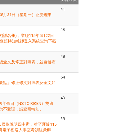
41
年8月31日（星期一）止受理申
35
詳名冊)，業經115年5月22日
請查照轉知教師登入系統查詢下載
48
正後全文及修正對照表，並自發布
64
業要點」修正條文對照表及全文如
43
9年臺日（NSTC-RIKEN）雙邊
恕不受理，請查照轉知。
39
員依說明四申辦，並至遲於115
本併電子檔送人事室考訓組彙辦，