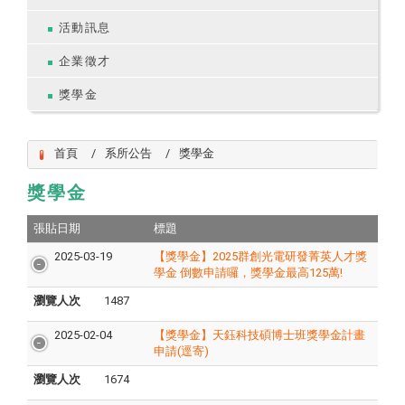
活動訊息
企業徵才
獎學金
首頁
系所公告
獎學金
獎學金
張貼日期
標題
2025-03-19
【獎學金】2025群創光電研發菁英人才獎
學金 倒數申請囉，獎學金最高125萬!
瀏覽人次
1487
2025-02-04
【獎學金】天鈺科技碩博士班獎學金計畫
申請(逕寄)
瀏覽人次
1674