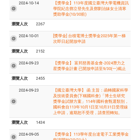
2024-10-14
【獎學金】113年度國立臺灣大學電機資訊
學院紀念鄧立登先生及鄧劉治妹女士清寒
獎助學金(10/30前)
瀏覽人次
2267
2024-10-01
[獎學金] 台積電博士獎學金2025年第一梯
次即日起開放申請
瀏覽人次
2152
2024-09-23
【獎學金】 富邦慈善基金會-2024潛力之
星獎學金計畫 已開放申請至9/30(一)截止
瀏覽人次
2455
2024-09-23
【國立臺灣大學】 函 主旨：函轉國家科學
及技術委員會(下稱國科會)「博士生研究
獎學金試辦方案」114年國科會甄選類別，
國科會自113年10月1日至10月31日受理線
上申請，逾期恕不受理，請查照轉知。
瀏覽人次
1434
2024-09-05
【獎學金】113學年度台達電子工業獎學金
申請開始(10/21止)