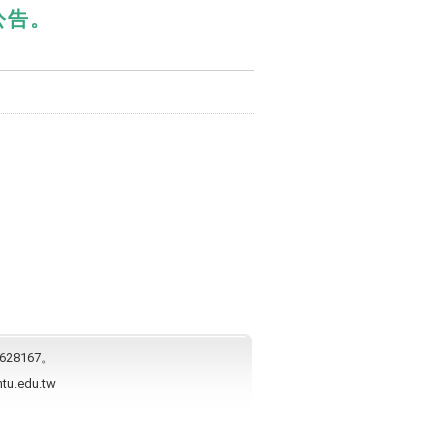
公告。
628167。
ntu.edu.tw