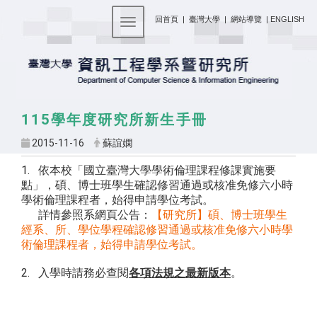
:::
回首頁
|
臺灣大學
|
網站導覽
|
ENGLISH
Toggle navigation
115學年度研究所新生手冊
2015-11-16
蘇誼嫻
1. 依本校「國立臺灣大學學術倫理課程修課實施要
點」，碩、博士班學生確認修習通過或核准免修六小時
學術倫理課程者，始得申請學位考試。
詳情參照系網頁公告：
【研究所】碩、博士班學生
經系、所、學位學程確認修習通過或核准免修六小時學
術倫理課程者，始得申請學位考試。
2. 入學時請務必查閱
各項法規之最新版本
。