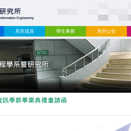
:::
系所成員
學生事務
系所公告
資訊學群畢業典禮邀請函