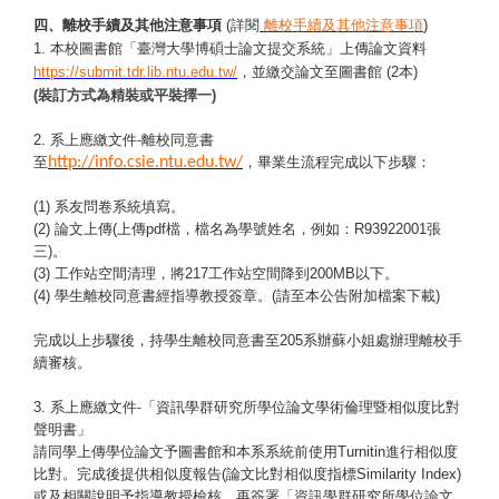
四、離校手續及其他注意事項
(
詳閱
離校手續及其他注意事項
)
本校圖書館「臺灣大學博碩士論文提交系統」上傳論文資料
1.
，並繳交論文至圖書館
(2
本
)
https://submit.tdr.lib.ntu.edu.tw/
(
裝訂方式為精裝或平裝擇一
)
系上應繳文件
離校同意書
2.
-
至
http://info.csie.ntu.edu.tw/
，畢業生流程完成以下步驟：
(1)
系友問卷系統填寫。
(2)
論文上傳
(
上傳
pdf
檔，檔名為學號姓名，例如：
R93922001
張
三
)
。
(3)
工作站空間清理，將
217
工作站空間降到
200MB
以下。
(4)
學生離校同意書經指導教授簽章。
(
請至本公告附加檔案下載
)
完成以上步驟後，持學生離校同意書至
205
系辦蘇小姐處辦理離校手
續審核。
系上應繳文件
3.
「資訊學群研究所學位論文學術倫理暨相似度比對
-
聲明書」
請同學上傳學位論文予圖書館和本系系統前使用
Turnitin
進行相似度
比對。完成後提供相似度報告
(
論文比對相似度指標
Similarity Index)
或及相關說明予指導教授檢核，再簽署「資訊學群研究所學位論文