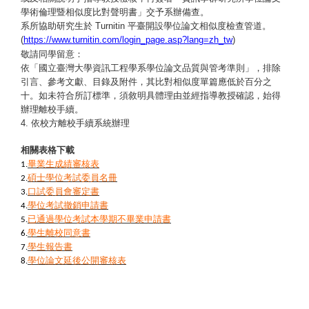
學術倫理暨相似度比對聲明書」交予系辦備查。
系所協助研究生於
Turnitin
平臺開設學位論文相似度檢查管道。
(
https://www.turnitin.com/login_page.asp?lang=zh_tw
)
敬請同學留意：
依「國立臺灣大學資訊工程學系學位論文品質與管考準則」，排除
引言、參考文獻、目錄及附件，其比對相似度單篇應低於百分之
十。如未符合所訂標準，須敘明具體理由並經指導教授確認，始得
辦理離校手續。
依校方離校手續系統辦理
4.
相關表格下載
畢業生成績審核表
1.
碩士學位考試委員名冊
2.
口試委員會審定書
3.
學位考試撤銷申請書
4.
已通過學位考試本學期不畢業申請書
5.
學生離校同意書
6.
學生報告書
7.
學位論文延後公開審核表
8.