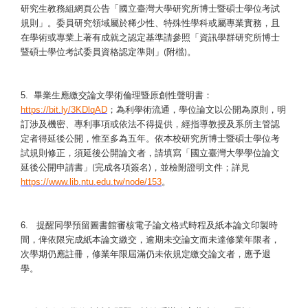
研究生教務組網頁公告「國立臺灣大學研究所博士暨碩士學位考試
規則」。委員研究領域屬於稀少性、特殊性學科或屬專業實務，且
在學術或專業上著有成就之認定基準請參照「資訊學群研究所博士
暨碩士學位考試委員資格認定準則」
附檔
。
(
)
5.
畢業生應繳交論文學術倫理暨原創性聲明書：
；為利學術流通，學位論文以公開為原則，明
https://bit.ly/3KDlqAD
訂涉及機密、專利事項或依法不得提供，經指導教授及系所主管認
定者得延後公開，惟至多為五年。依本校研究所博士暨碩士學位考
試規則修正，須延後公開論文者，請填寫「國立臺灣大學學位論文
延後公開申請書」
完成各項簽名
，並檢附證明文件；詳見
(
)
。
https://www.lib.ntu.edu.tw/node/153
6.
提醒同學預留圖書館審核電子論文格式時程及紙本論文印製時
間，俾依限完成紙本論文繳交，逾期未交論文而未達修業年限者，
次學期仍應註冊，修業年限屆滿仍未依規定繳交論文者，應予退
學。