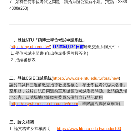
7.
如有任何學位考試之問題，請洽系辦公室蘇小姐。
(
電話：
3366-
4888#253)
一、登錄
NTU
「碩博士學位考試申請系統」
(
https://my.ntu.edu.tw/
)
115
年
04
月
30
日前
應繳交至系辦文件：
學位考試申請書
(
印出後請指導教授簽名
)
1.
成績審核表
2.
二、登錄
CSIE
口試系統
(
https://www.csie.ntu.edu.tw/oral/new
)
請於口試日三週前繳交指導教授簽核之「碩士學位考試委員名冊」
至系辦，並於口試日兩週前至系辦領取考試委員聘函、邀請函及場
地公告。口試場地須於繳交委員名冊前自行登記借用
(
https://esystem.csie.ntu.edu.tw/room
；權限請洽實驗室網管
)
。
三、論文相關
論文格式及授權說明
1.
https://www.lib.ntu.edu.tw/node/103