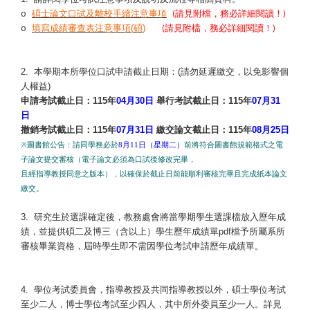
碩士論文口試及離校手續注意事
項
請見附檔，務必詳細閱讀！
o
(
)
填寫成績審查表注意事項
(
碩
)
請見附檔，務必詳細閱讀！
o
(
)
2.
本學期本所學位口試申請截止日期：
(
請勿延遲繳交，以免影響個
人權益
)
申請考試截止日：
115
年
04
月
30
日
舉行考試截止日：
115
年
07
月
31
日
撤銷考試截止日：
115
年
07
月
31
日
繳交論文截止日：
115
年
08
月
25
日
※
圖書館公告：請同學務必於
8
月
11
日（星期二）
前將符合圖書館規範格式之電
子論文提交
審核（電子論文必須為口試後修改完畢，
且經指導教授同意之版本），以確保於截止日前
能順利審核完畢且完成紙本論文
繳交。
3.
研究生於選課確定後，教務處會將當學期學生選課檔放入歷年成
績，並提供碩二及博三（含以上）學生歷年成績單
pdf
檔予所屬系所
審核畢業資格，屆時學生即不需因學位考試申請歷年成績單。
4.
學位考試委員會，指導教授及共同指導教授以外，碩士學位考試
至少二人，博士學位考試至少四人，其中所外委員至少一人。詳見