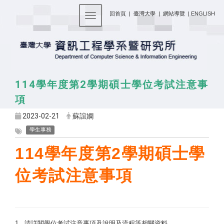
:::
回首頁
|
臺灣大學
|
網站導覽
|
ENGLISH
Toggle navigation
114學年度第2學期碩士學位考試注意事
項
2023-02-21
蘇誼嫻
學生事務
114
學年度第
2
學期碩士學
位考試注意事項
1.
請詳閱學位考試注意事項及說明及流程等相關資料。