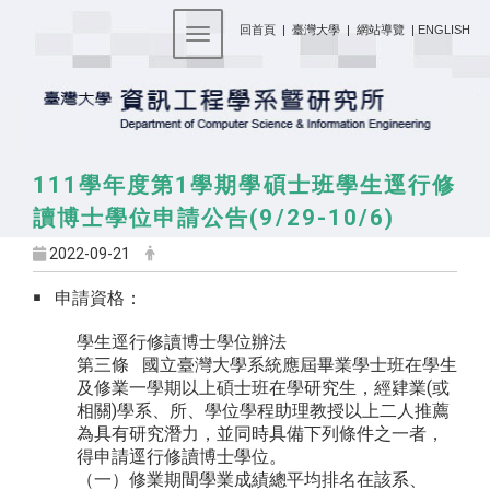
:::
回首頁
|
臺灣大學
|
網站導覽
|
ENGLISH
Toggle navigation
111學年度第1學期學碩士班學生逕行修
讀博士學位申請公告(9/29-10/6)
2022-09-21
￭ 申請資格：
學生逕行修讀博士學位辦法
第三條 國立臺灣大學系統應屆畢業學士班在學生
及修業一學期以上碩士班在學研究生，經肄業(或
相關)學系、所、學位學程助理教授以上二人推薦
為具有研究潛力，並同時具備下列條件之一者，
得申請逕行修讀博士學位。
（一）修業期間學業成績總平均排名在該系、