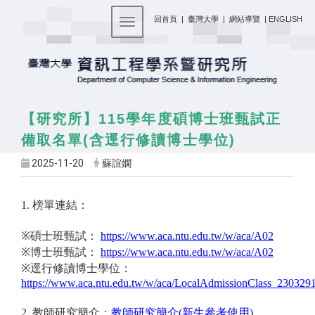
:::
回首頁
|
臺灣大學
|
網站導覽
|
ENGLISH
Toggle navigation
11
5
學年度碩博士班甄試正
【研究所】
備取名單(含
逕行修讀博士學位
)
2025-11-20
蘇誼嫻
1.
榜單連結：
※
碩士班甄試：
https://www.aca.ntu.edu.tw/w/aca/A02
※
博士班甄試：
https://www.aca.ntu.edu.tw/w/aca/A02
※
逕行修讀博士學位：
https://www.aca.ntu.edu.tw/w/aca/LocalAdmissionClass_23032
2.
教師研究簡介：
教師研究簡介
(
新生參考使用
)