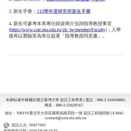
3.
新生手冊：
115
學年度研究所新生手冊
4.
新生可參考本系專任師資簡介洽詢指導教授事宜
https://www.csie.ntu.edu.tw/zh_tw/member/Faculty
)
；
入學
(
後再以實驗室為單位簽署「指導教授同意書」。
本網站著作權屬於國立臺灣大學 資訊工程學系 | 電話：886-2-33664888 |
傳真：886-2-23628167。
地址：106319 臺北市大安區羅斯福路四段一號 資訊工程德田館 | E-Mail：
contact@csie.ntu.edu.tw
造訪人次 : 30471932
最後更新日期 :
2026-08-06 13:53