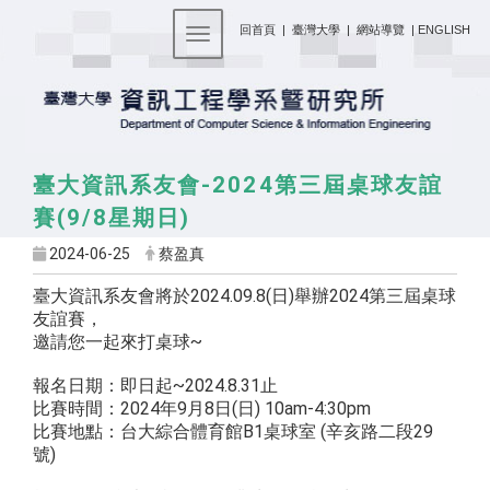
:::
回首頁
|
臺灣大學
|
網站導覽
|
ENGLISH
Toggle navigation
臺大資訊系友會-2024第三屆桌球友誼
賽(9/8星期日)
2024-06-25
蔡盈真
臺大資訊系友會將於2024.09.8(日)
舉辦2024第三屆桌球
友誼賽，
邀請您一起來打桌球~
報名日期：即日起~2024.8.31止
比賽時間：2024年9月8日(日) 10am-4:30pm
比賽地點：台大綜合體育館B1桌球室 (辛亥路二段29
號)