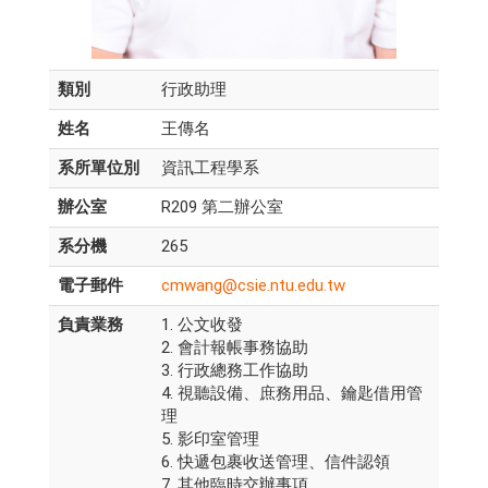
類別
行政助理
姓名
王傳名
系所單位別
資訊工程學系
辦公室
R209 第二辦公室
系分機
265
電子郵件
cmwang@csie.ntu.edu.tw
負責業務
1. 公文收發
2. 會計報帳事務協助
3. 行政總務工作協助
4. 視聽設備、庶務用品、鑰匙借用管
理
5. 影印室管理
6. 快遞包裹收送管理、信件認領
7. 其他臨時交辦事項