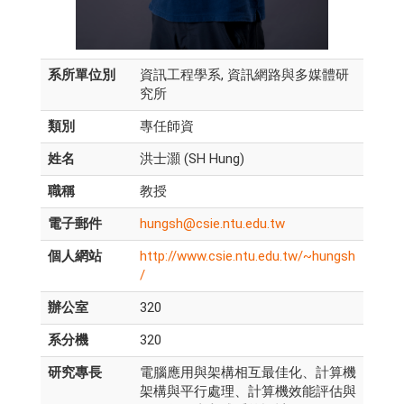
系所單位別
資訊工程學系, 資訊網路與多媒體研
究所
類別
專任師資
姓名
洪士灝 (SH Hung)
職稱
教授
電子郵件
hungsh@csie.ntu.edu.tw
個人網站
http://www.csie.ntu.edu.tw/~hungsh
/
辦公室
320
系分機
320
研究專長
電腦應用與架構相互最佳化、計算機
架構與平行處理、計算機效能評估與