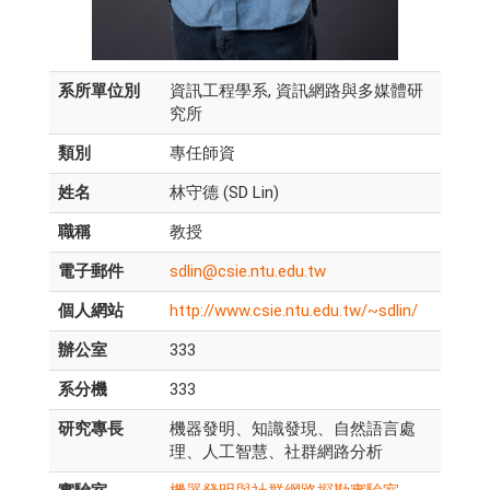
系所單位別
資訊工程學系, 資訊網路與多媒體研
究所
類別
專任師資
姓名
林守德 (SD Lin)
職稱
教授
電子郵件
sdlin@csie.ntu.edu.tw
個人網站
http://www.csie.ntu.edu.tw/~sdlin/
辦公室
333
系分機
333
研究專長
機器發明、知識發現、自然語言處
理、人工智慧、社群網路分析