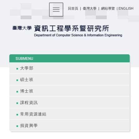
:::
回首頁
|
臺灣大學
|
網站導覽
|
ENGLISH
Toggle navigation
:::
SUBMENU
大學部
碩士班
博士班
課程資訊
常用資源連結
捐資興學