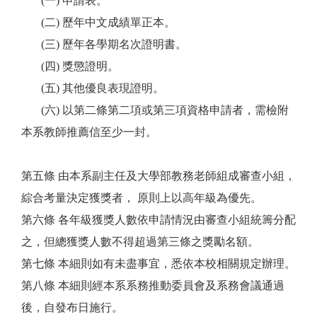
(
一) 申請表。
(
二) 歷年中文成績單正本。
(
三) 歷年各學期名次證明書。
(
四) 獎懲證明。
(
五) 其他優良表現證明。
(
六) 以第二條第二項或第三項資格申請者，需檢附
本系教師推薦信
至少一封。
第五條 由本系副主任及大學部教務老師組成審查小組，
綜合考量決定獲獎者，
原則上以高年級為優先。
第六條 各年級獲獎人數依申請情況由審查小組統籌分配
之，但總獲獎人數不得
超過第三條之獎勵名額。
第七條 本細則如有未盡事宜，悉依本校相關規定辦理。
第八條 本細則經本系系務推動委員會及系務會議通過
後，自發布日施行。