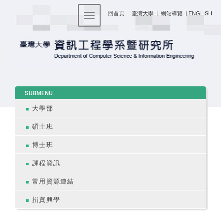
:::
回首頁
|
臺灣大學
|
網站導覽
|
ENGLISH
Toggle navigation
:::
SUBMENU
大學部
碩士班
博士班
課程資訊
常用資源連結
捐資興學