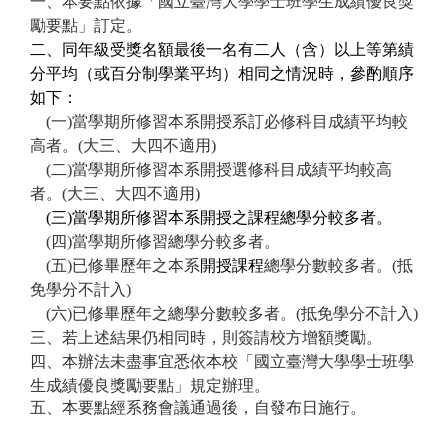
一、本要點依據「國立臺灣大學學士班學生成績優良獎
勵要點」訂定。
二、同年級受獎名額最後一名有二人（含）以上等第績
分平均（或百分制學業平均）相同之情況時，參酌順序
如下：
(
一)當學期所修習
本系開授
系訂必修科目成績平均較
高者。(大三、大四不適用)
(
二)當學期所修習本系開授選修科目成績平均較高
者。(大三、大四不適用)
(
三)當學期所修習本系開授之課程總學分較多者。
(
四)當學期所修習總學分較多者。
(
五)已修畢歷年之本系
開授課程
總學分數較多者。(抵
免學分不計入)
(
六)已修畢歷年之總學分數較多者。(抵免學分不計入)
三、若上述結果仍相同時，則簽請校方增額獎勵。
四、本辦法未盡事宜悉依本校「國立臺灣大學學士班學
生成績優良獎勵要點」規定辦理。
五、本要點經系務會議通過後，自發布日施行。