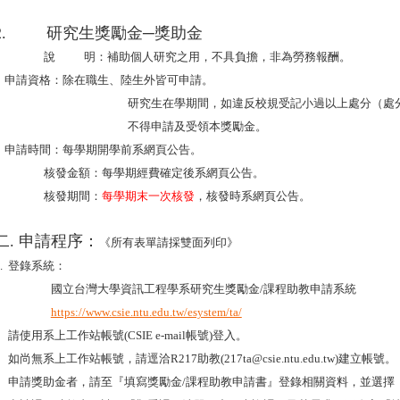
2.
研究生獎勵金
─
獎助金
說
明：補助個人研究之用，不具負擔，非為勞務報酬。
申請資格：除在職生、陸生外皆可申請。
研究生在學期間，如違反校規受記小過以上處分
（處
不得申請及受領本獎勵金。
申請時間：每學期開學前系網頁公告。
核發金額：每學期經費確定後系網頁公告。
核發期間：
每學期末一次核發
，核發時系網頁公告。
二.
申請程序：
《所有表單請採雙面列印》
1.
登錄系統：
國立台灣大學資訊工程學系研究生獎勵金
/
課程助教申請系統
https://www.csie.ntu.edu.tw/esystem/ta/
n
請使用系上工作站帳號
(CSIE e-mail
帳號
)
登入。
n
如尚無系上工作站帳號，請逕洽
R217
助教
(217ta@csie.ntu.edu.tw)
建立帳號。
n
申請獎助金者，請至『填寫獎勵金
/
課程助教申請書』登錄相關資料，並選擇