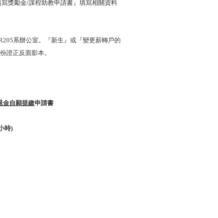
填寫獎勵金
/
課程助教申請書』填寫相關資料
R205
系辦公室。『新生』或『變更薪轉戶的
份證正反面影本。
：
退金自願提繳
申請書
小時
)