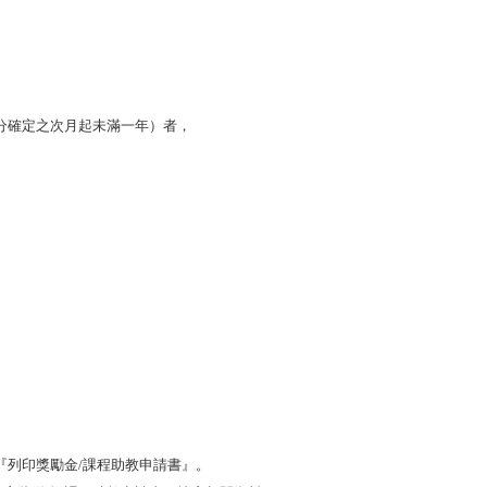
分確定之次月起未滿一年）者，
『列印獎勵金
/
課程助教申請書』。