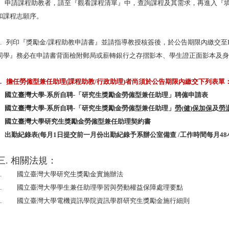
n
申請課程助教者，請至『觀看課程清單』中，查詢課程及其需求，再進入『
和課程志願序。
2.
列印『獎勵金
/
課程助教申請書』並請指導教授核簽後，於公告期限內繳交至
同學』務必在申請書背面檢附郵局或薪轉銀行之存摺影本、
學生證正面影本及身
3.
擔任勞僱型兼任助理
(
課程助教
/
行政助理
)
者尚須於公告期限內繳交下列表單
n
國立臺灣大學
-
系所自聘
-
「研究生獎勵金勞僱型兼任助理」聘僱申請表
n
國立臺灣大學
-
系所自聘
-
「研究生獎勵金勞僱型兼任助理」
勞
(
健
)
保加保
及
勞
n
國立臺灣大學研究生獎勵金勞僱型兼任助理契約書
n
出勤紀錄表
(
每月
1
日提交前一月份出勤紀錄予系辦公室備查
/
工作時間每月
48
三.
相關法規：
1.
國立臺灣大學研究生獎勵金實施辦法
2.
國立臺灣大學學生兼任助理學習與勞動權益保障處理要點
3.
國立臺灣大學電機資訊學院資訊學群研究生獎勵金施行細則