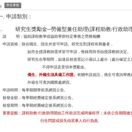
學生事務
一.
申請類別：
1.
研究生獎勵金
─
勞僱型兼任助理
(
課程助教
/
行政助
說
明：協助課程教學或協助學群特定事務之勞務報酬
申請資格：除在職生、陸生外皆可申請。研究生對課程有興趣者，
如符合授課教師需求皆可申請，惟錄用與否由授課教師決定。
研究生在學期間，如違反校規受記小過以上處分（處分確定之
不得申請及受領本獎勵金。
僑生、外籍生須具備工作證。
有關申請資訊，僑生可查詢學務
外籍生可查詢國際處網頁。
申請時間：每學期開學前系網頁公告。
核發金額：每學期經費確定後系網頁公告。
核發期間：每學期經費確定後系網頁公告。
重要提醒：課程助教
/
行政助理開始工作前須完成聘僱程序；未依公告期限繳
衍生問題或損失由當事人自行負責。