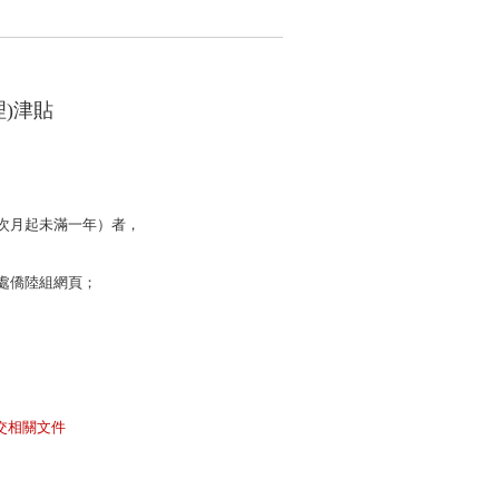
理
)
津貼
次月起未滿一年）
者，
處僑陸組網頁；
交相關文件