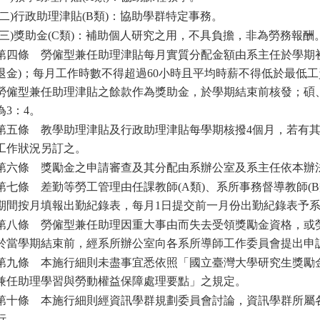
二)行政助理津貼(B類)：協助學群特定事務。
三)獎助金(C類)：補助個人研究之用，不具負擔，非為勞務報酬
第四條
勞僱型兼任助理津貼
每月實質分配金額由系主任於學期
退金)；每月工作時數不得超過60小時且平均時薪不得低於最低
勞僱型兼任助理津貼之餘款作為獎助金，於學期結束前核發；碩
為3：4。
第五條
教學助理津貼及行政助理津貼每學期核撥4個月，若有
工作狀況另訂之。
第六條
獎勵金之申請審查及其分配由系辦公室及系主任依本辦
第七條
差勤等勞工管理由任課教師(A類)、系所事務督導教師(
期間按月填報出勤紀錄表，每月1日提交前一月份出勤紀錄表予
第八條
勞僱型兼任助理因重大事由而失去受領獎勵金資格，或
於當學期結束前，經系所辦公室向各系所導師工作委員會
提出申
第九條
本施行細則未盡事宜悉依照「國立臺灣大學研究生獎勵
兼任助理學習與勞動權益保障處理要點」之規定。
第十條
本施行細則經資訊學群規劃委員會討
論，資訊學群所屬
行。