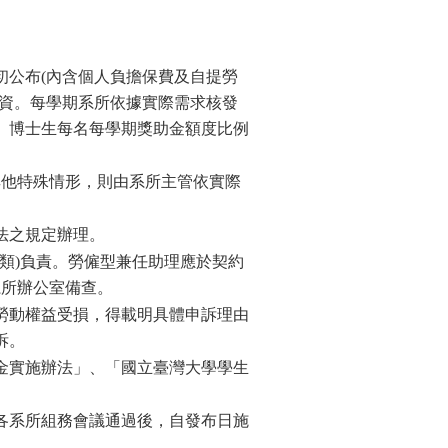
。
初公布
(
內含個人負擔保費及自提勞
工資。每學期系所依據實際需求核發
、博士生每名每學期獎助金額度比例
其他特殊情形，則由系所主管依實際
法之規定辦理。
B類)負責。勞僱型兼任助理應於契約
系所辦公室備查。
勞動權益受損，得載明具體申訴理由
訴。
金實施辦法」、「國立臺灣大學學生
各系所組務會議通過
後，自發布日施