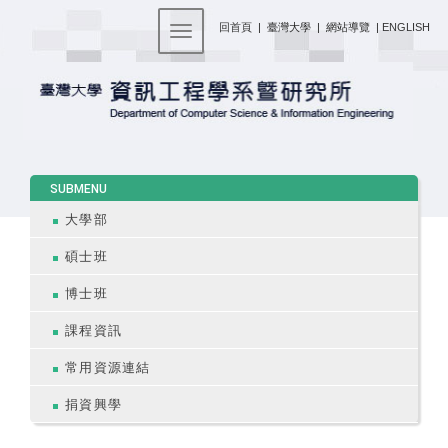
:::
回首頁
|
臺灣大學
|
網站導覽
|
ENGLISH
Toggle navigation
:::
SUBMENU
大學部
碩士班
博士班
課程資訊
常用資源連結
捐資興學