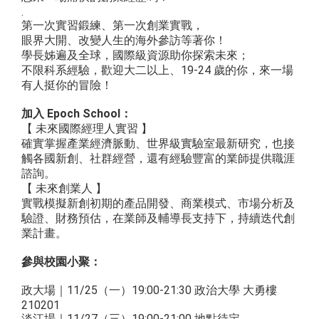
.
第一次實習鍛練、第一次創業實戰，
眼界大開、改變人生的海外參訪等著你！
學長姊遍及全球，國際級資源助你探索未來；
不限科系經驗，歡迎大二以上、19-24 歲的你，來一場
有人挺你的冒險！
加入 Epoch School：
【 未來國際經理人實習 】
確實掌握產業經濟脈動、世界級實驗室最新研究，也接
觸各國新創、
社群經營，還有經驗豐富的業師提供職涯
諮詢。
【 未來創業人 】
實戰模擬新創初期的產品開發、商業模式、市場分析及
驗證、財務預
估，在業師及輔導長支持下，持續迭代創
業計畫。
參與校園小聚：
政大場｜11/25（一）19:00-21:30 政治大學 大勇樓
210201
淡江場｜11/27（三）19:00-21:00 地點待定