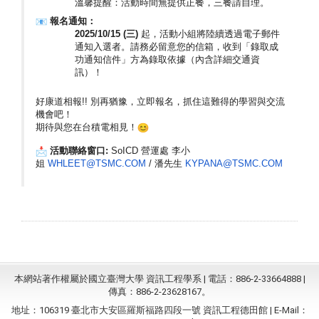
溫馨提醒：活動時間無提供正餐，三餐請自理。
報名通知：
2025/10/15 (
三)
起，活動小組將陸續透過電子郵件
通知入選者。
請務必留意您的信箱，收到「錄取成
功通知信件」方為錄取依據（
內含詳細交通資
訊）！
好康道相報!! 別再猶豫，立即報名，抓住這難得的學習與交流
機會吧！
期待與您在台積電相見！
活動聯絡窗口:
SoICD
營運處 李小
姐
WHLEET@TSMC.COM
/ 潘先生
KYPANA@TSMC.COM
本網站著作權屬於國立臺灣大學 資訊工程學系 | 電話：886-2-33664888 |
傳真：886-2-23628167。
地址：106319 臺北市大安區羅斯福路四段一號 資訊工程德田館 | E-Mail：