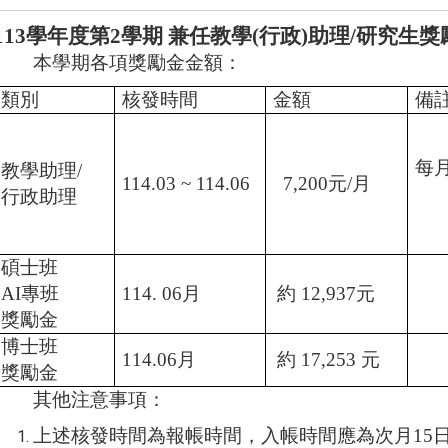
113
學年度第
2
學期
兼任教學
(
行政
)
助理
/
研究生獎
本學期各項獎勵金金額：
類別
核發時間
金額
備
每
教學助理
/
114.03 ~ 114.06
7,200
元
/
月
行政助理
碩士班
AI
專班
114. 06
月
約
12,937
元
獎勵金
博士班
114.06
月
約
17,253
元
獎勵金
其他注意事項：
上述核發時間為報帳時間，入帳時間應為次月
15