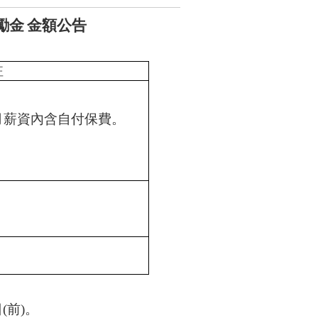
勵金
金額公告
註
月薪資內含自付保費。
日
(
前
)
。