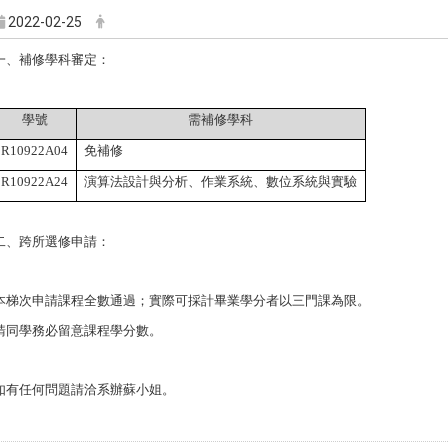
2022-02-25
一、
補修學科審定：
學號
需補修學科
R10922A04
免補修
R10922A24
演算法設計與分析、作業系統、數位系統與實驗
二、
跨所選修申請：
本梯次申請課程全數通過；實際可採計畢業學分者以三門課為限。
請同學務必留意課程學分數。
如有任何問題請洽系辦蘇小姐。