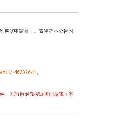
「跨所選修申請書」。表單詳本公告附
ment1/-46232641
。
交文件，惟請檢附教授回覆同意電子簽