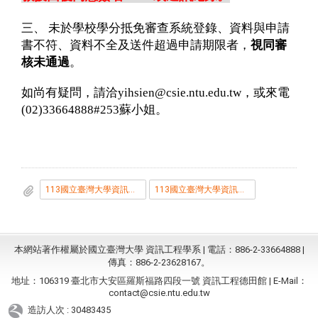
三、
未於學校學分抵免審查系統登錄、資料與申請
書不符、資料不全及送件超過申請期限者，
視同審
核未通過
。
如尚有疑問，請洽
yihsien@csie.ntu.edu.tw
，或來電
(02)33664888#253
蘇小姐。
113國立臺灣大學資訊工程學系碩博士班抵免學分原則.pdf
113國立臺灣大學資訊工程學系碩博士班學分抵免注意事項暨申請書.docx
本網站著作權屬於國立臺灣大學 資訊工程學系 | 電話：886-2-33664888 |
傳真：886-2-23628167。
地址：106319 臺北市大安區羅斯福路四段一號 資訊工程德田館 | E-Mail：
contact@csie.ntu.edu.tw
造訪人次 : 30483435