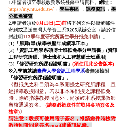
1.
申請者須至學校教務系統登錄申請資料。
網址：
https://my.ntu.edu.tw/
→
學生專區
→
課務資訊
→
學
分抵免審查
2.
申請者須於
8
月
13
日
(
二
)
前
將下列文件以掛號郵件
寄到或逕送臺灣大學資工系
R
205
系辦公室（請於信
封註明
113
學年度研究所新生學分抵免申請
）。
(1)
「原肄
(
畢
)
業學校歷年成績單正本」
(2)
「資訊工程學系碩博士班抵免學分申請書」
(
資訊
工程研究所碩、博士班和人工智慧碩士班通用
)
(3)
「修習研究所課程證明書」
(
須使用此公告版本
)
※
入學前就讀
臺灣大學
資訊工程學系
者無須檢附
「修習研究所課程證明書」。
《擬抵免之科目須為本系開授之研究所課程，且
經指導教授同意。若以非本系開授之課程抵免
時，除經指導教授同意外，尚須經本系授課教師
審核通過簽名。
(
請務必於送件前取得各項簽名及
》
核章
)
請注意：教授可使用電子簽名，惟請繳件時檢附
教授回覆同意簽名
email
或通訊紀錄。