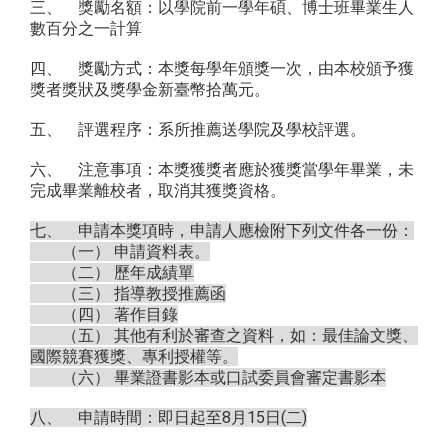
三、 獎勵名額：以學院前一學年碩、博士班畢業生人
數百分之一計算
四、 獎勵方式：本獎每學年頒獎一次，由本校頒予獲
獎者獎狀及獎學金新臺幣拾萬元。
五、 評選程序：系所推薦送學院及學校評選。
六、 注意事項：本獎獲獎者應於獲獎當學年畢業，未
完成畢業離校者，取消其獲獎資格。
七、 申請本獎項時，
申請人應檢附下列文件各一份：
（一） 申請資料表。
（二） 歷年成績單
（三） 指導教授推薦函
（四） 著作目錄
（五） 其他有利於審查之資料，如：最佳論文獎、
國際競賽獲獎、專利授權等。
（六） 畢業證書影本或口試委員會審定書影本
八、 申請
時間：即日起至8月15日(二)