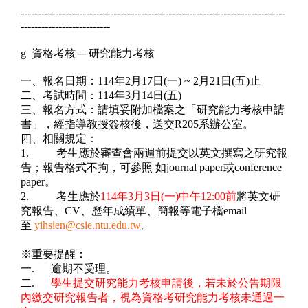
-----------------------------------------------------------------------------
--------------------------
g
資格考核
─
研究能力考核
一、報名日期：
114
年
2
月
17
日
(
一
) ~ 2
月
21
日
(
五
)
止
二、考試時間：
114
年
3
月
14
日
(
五
)
三、報名方式：請填妥附加檔案之「研究能力考核申請
書」，經指導教授簽核後，送交
R205
系辦公室。
四、相關規定：
1.
考生應於審查會兩週前提交以英文撰寫之研究報
告；報告格式不拘，可參照
如
journal paper
或
conference
paper
。
2.
考生應於
114
年
3
月
3
日
(
一
)
中午
12:00
前
將英文研
究報告、
CV
、歷年成
績單、簡報等電子檔
email
至
yihsien@csie.ntu.edu.tw
。
※重要提醒：
一
.
逾期不受理。
二
.
學生提交研究能力考核申請後，若未於公告期限
內繳交研究報告者，視為資格考研究能力考核未通過一