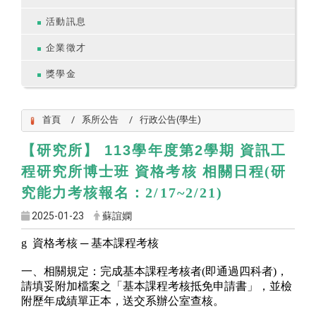
活動訊息
企業徵才
獎學金
首頁
系所公告
行政公告(學生)
113
2
【研究所】
學年度第
學期 資訊工
程研究所博士班 資格考核 相關日程(
研
究能力考核
報名
：
2
/
17
~
2
/
21
)
2025-01-23
蘇誼嫻
g
資格考核
─
基本課程考核
一、相關規定：完成基本課程考核者
(
即通過四科者
)
，
請填妥附加檔案之「基本課程考核抵免申請書」，並檢
附歷年成績單正本，送交系辦公室查核。