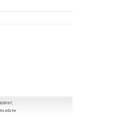
628167。
ntu.edu.tw