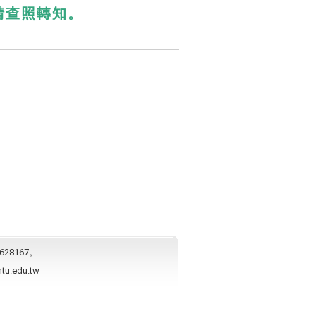
請查照轉知。
628167。
ntu.edu.tw