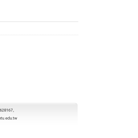
628167。
ntu.edu.tw