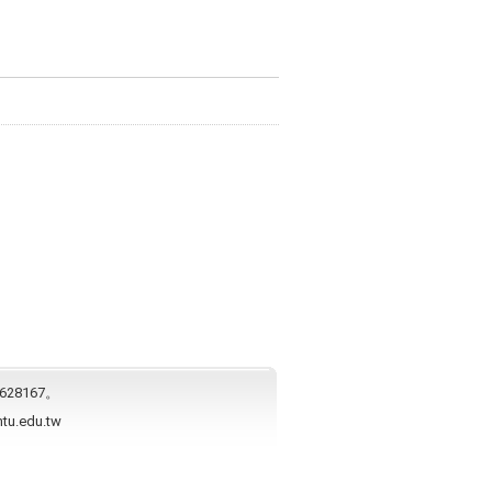
628167。
ntu.edu.tw