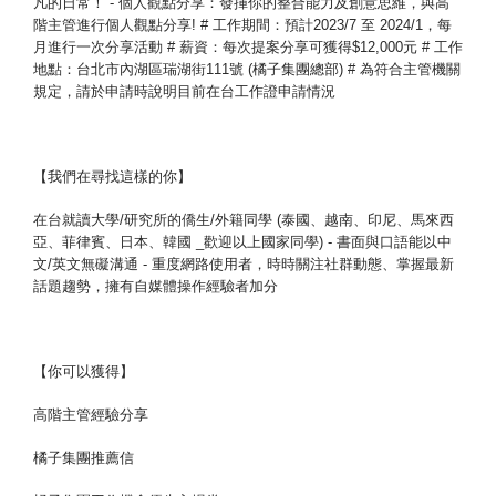
凡的日常！ - 個人觀點分享：發揮你的整合能力及創意思維，
與高
階主管進行個人觀點分享! # 工作期間：預計2023/7 至 2024/1，每
月進行一次分享活動 # 薪資：每次提案分享可獲得$12,000元 # 工作
地點：台北市內湖區瑞湖街111號 (橘子集團總部) # 為符合主管機關
規定，請於申請時說明目前在台工作證申請情況
【我們在尋找這樣的你】
在台就讀大學/研究所的僑生/外籍同學 (泰國、越南、印尼、馬來西
亞、菲律賓、日本、韓國 _歡迎以上國家同學) - 書面與口語能以中
文/英文無礙溝通 - 重度網路使用者，時時關注社群動態、掌握最新
話題趨勢，
擁有自媒體操作經驗者加分
【你可以獲得】
高階主管經驗分享
橘子集團推薦信