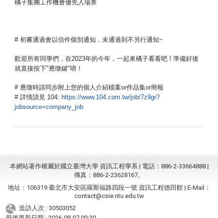
橘子集團工作機會優先入場券
# 初審通過會以信件個別通知，未通過則不另行通知~
歡迎所有同學們，在2023年的今年，一起來橘子看看吧 ! 準備好後
就直接按下"應徵鍵"唷！
# 應徵時請同步附上您的個人介紹檔案or作品集or簡報
# 
詳情請見 104: 
https://www.104.com.tw/job/
7z9gr?
jobsource=company_job
本網站著作權屬於國立臺灣大學 資訊工程學系 | 電話：886-2-33664888 |
傳真：886-2-23628167。
地址：106319 臺北市大安區羅斯福路四段一號 資訊工程德田館 | E-Mail：
contact@csie.ntu.edu.tw
造訪人次 : 30503052
最後更新日期 :
2026-08-07 09:30