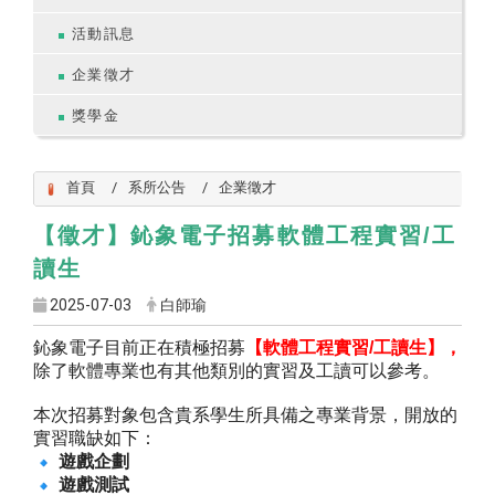
活動訊息
企業徵才
獎學金
首頁
系所公告
企業徵才
/
【徵才】鈊象電子
招募
軟體工程實習
工
讀生
2025-07-03
白師瑜
鈊象電子
目前正在積極招募
【軟體工程實習
/
工讀生】，
除了軟體專業也
有其他類別的實習及工讀可以參考
。
本次招募對象包含貴系學生所具備之專業背景，
開放的
實習職缺如下：
遊戲企劃
遊戲測試