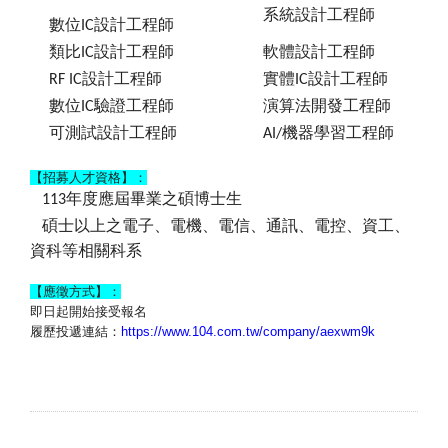

系統設計工程師

數位
設計工程師
IC

類比
設計工程師

軟體設計工程師
IC

設計工程師

實體
設計工程師
RF IC
IC

數位
驗證工程師

演算法開發工程師
IC

可測試設計工程師

機器學習工程師
AI/
【招募人才資格】：

年度應屆畢業之碩博士生
113

碩士以上之電子、電機、電信、通訊、電控、資工、
資科等相關科系
【應徵方式】：
即日起開始接受報名
履歷投遞連結：
https://www.104.com.tw/
company/aexwm9k