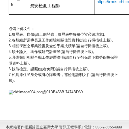
https://rmis.cht.
5
資安檢測工程師
必備上傳文件：
1.
履歷表、自傳(請上網登錄，履歷表中每欄位皆必須填寫)。
2.
各類組所需專長及工作經驗相關佐證資料(請自行掃描後上載)
。
3.
相關學歷之畢業證書及全份學業成績單(請自行掃描後上載)。
4.
碩士論文、著作或研究計畫等(請自行掃描後上載)。
5.
具備類組相關全職工作經歷證明(請自行至勞保局下載勞保投保
證
明資料上載)。
6.
技能檢定、證照(無者免附)(請自行掃描後上載)。
7.
如具原住民身分或身心障礙者，需檢附證明文件(請自行掃描後
上
載)。
本網站著作權屬於國立臺灣大學 資訊工程學系 | 電話：886-2-33664888 |