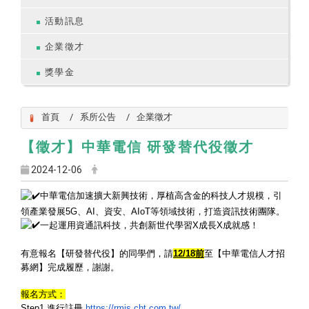
活動訊息
企業徵才
獎學金
首頁
系所公告
企業徵才
【徵才】中華電信 研發替代役徵才
2024-12-06
中華電信加速擴大新興技術，厚植高含金的科技人才規模，
引
領產業發展5G、AI、資安、AIoT等領域技術，
打造資訊技術團隊。
一起運用資通訊科技，共創新世代學習X成長X成就感！
有意報名【研發替代役】的同學們，請
12/18
前
至【
中華電信人才招
募網】完成履歷，謝謝。
報名方式：
Step1
進行註冊
https://rmis.cht.com.tw/