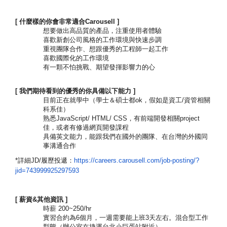
[ 什麼樣的你會非常適合Carousell ]
想要做出高品質的產品，注重使用者體驗
喜歡新創公司風格的工作環境與快速步調
重視團隊合作、想跟優秀的工程師一起工作
喜歡國際化的工作環境
有一顆不怕挑戰、期望發揮影響力的心
[ 我們期待看到的優秀的你具備以下能力 ]
目前正在就學中（學士＆碩士都ok，假如是資工/
資管相關
科系佳）
熟悉JavaScript/ HTML/ CSS，有前端開發相關project
佳，
或者有修過網頁開發課程
具備英文能力，能跟我們在國外的團隊、在台灣的外國同
事溝通合作
*詳細JD/履歷投遞：
https://careers.
carousell.com/job-posting/?
jid=743999925297593
[ 薪資&其他資訊 ]
時薪 200~250/hr
實習合約為6個月，一週需要能上班3天左右。混合型工作
型態（
辦公室在捷運台北小巨蛋站附近）