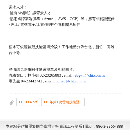
需求人才：
·
擁有
AI
領域知識背景人才
·
熟悉國際雲端服務（
Azure
、
AWS
、
GCP
）等，
擁有相關證照佳
·
理工/ 電機電子/工管/管理/企管相關系所佳
薪水可依經驗跟技能證照洽談！工作地點分佈台北，新竹，高雄，
台中等。
詳情請見兩份附件
遴選簡章及相關圖片。
聯絡窗口：林小姐 02-23265883 , email:
ebg-hr@cht.com.tw
廖先生
04-23442742
, email:
hcliao@cht.com.tw
113-114.pdf
113年第1次雲端技術暨業務從業人員_具工作經驗_遴選簡章.pdf
本網站著作權屬於國立臺灣大學 資訊工程學系 | 電話：886-2-33664888 |