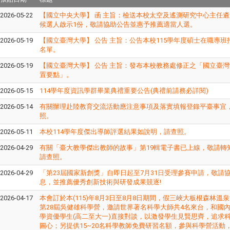
2026-05-22
【國立中央大學】 函 主旨：檢送本校太空及遙測研究中心主任
候選人啟示1份，敬請協助公告並惠予推薦適當人選。
2026-05-19
【國立臺灣大學】 公告 主旨：​公告本校115學年度碩士在職專
名單。
2026-05-19
【國立臺灣大學】 公告 主旨：​發布本校教務處修正之「國立臺
置要點」。
2026-05-15
114學年度資訊學群畢業典禮重要公告(典禮前請務必詳閱)
2026-05-14
有關辦理赴陸教育交流活動應注意事項及落實填報登錄平臺事宜
照。
2026-05-11
本校114學年度傑出導師評選結果如說明，請查照。
2026-04-29
有關「臺大教學傑出教師的故事」第19輯電子書已上線，敬請轉
請查照。
2026-04-29
「第23屆國家新創獎」自即日起至7月31日受理參賽申請，敬請
息，並推薦優秀創新技術與研發成果競逐!
2026-04-17
本會訂於本(115)年8月3日至8月8日期間，假三峽大板根森林溫泉
第28屆吳健雄科學營，邀請世界著名科學大師共4名來台，和國內
學資優學生(高二至大一)直接對談，以激發學生見賢思齊，追求
圖心；另提供15~20名科學教師免費研習名額，參與科學營活動