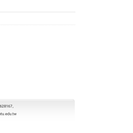
628167。
ntu.edu.tw